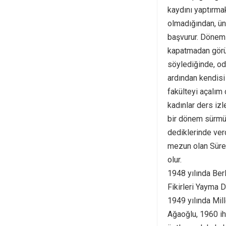
kaydını yaptırmak
olmadığından, ün
başvurur. Dönemi
kapatmadan görüş
söylediğinde, od
ardından kendisi
fakülteyi açalım 
kadınlar ders iz
bir dönem sürmüş
dediklerinde ver
mezun olan Sürey
olur.
1948 yılında Ber
Fikirleri Yayma 
1949 yılında Mill
Ağaoğlu, 1960 iht