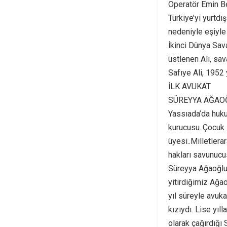
Operatör Emin Be
Türkiye’yi yurtdı
nedeniyle eşiyle
İkinci Dünya Sav
üstlenen Ali, sa
Safıye Ali, 1952 y
İLK AVUKAT
SÜREYYA AĞAO
Yassıada’da huku
kurucusu..Çocuk 
üyesi..Milletlera
hakları savunucu
Süreyya Ağaoğlu,
yitirdiğimiz Ağao
yıl süreyle avuk
kızıydı. Lise yıl
olarak çağırdığı