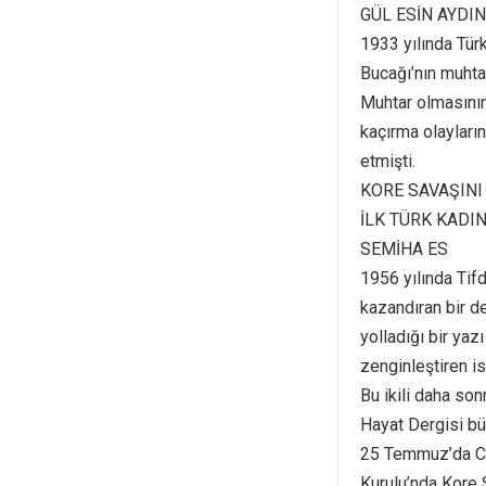
GÜL ESİN AYDIN
1933 yılında Türk
Bucağı’nın muhtar
Muhtar olmasını
kaçırma olayları
etmişti.
KORE SAVAŞIN
İLK TÜRK KADI
SEMİHA ES
1956 yılında Tif
kazandıran bir d
yolladığı bir yaz
zenginleştiren is
Bu ikili daha son
Hayat Dergisi bü
25 Temmuz’da Cu
Kurulu’nda Kore S