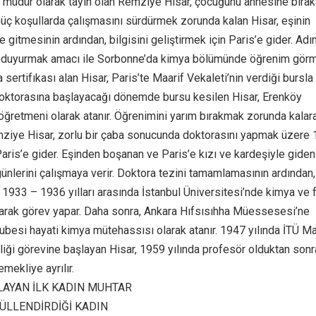
 müdür olarak tayin olan Remziye Hisar, çocuğunu annesine bırak
Güç koşullarda çalışmasını sürdürmek zorunda kalan Hisar, eşinin
’e gitmesinin ardından, bilgisini geliştirmek için Paris’e gider. Adın
a duyurmak amacı ile Sorbonne’da kimya bölümünde öğrenim gör
 sertifıkası alan Hisar, Paris’te Maarif Vekaleti’nin verdiği bursla
Doktorasına başlayacağı dönemde bursu kesilen Hisar, Erenköy
öğretmeni olarak atanır. Öğrenimini yarım bırakmak zorunda kalar
ziye Hisar, zorlu bir çaba sonucunda doktorasını yapmak üzere
Paris’e gider. Eşinden boşanan ve Paris’e kızı ve kardeşiyle giden
ünlerini çalışmaya verir. Doktora tezini tamamlamasının ardından,
 1933 – 1936 yılları arasında İstanbul Üniversitesi’nde kimya ve 
arak görev yapar. Daha sonra, Ankara Hıfsısıhha Müessesesi’ne
besi hayati kimya mütehassısı olarak atanır. 1947 yılında İTÜ M
iği görevine başlayan Hisar, 1959 yılında profesör olduktan sonr
emekliye ayrılır.
AYAN İLK KADIN MUHTAR
ÜLLENDİRDİĞİ KADIN