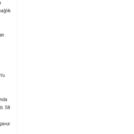
a
sağlık
yan
n’u
ında
di. 58
 gavur
e