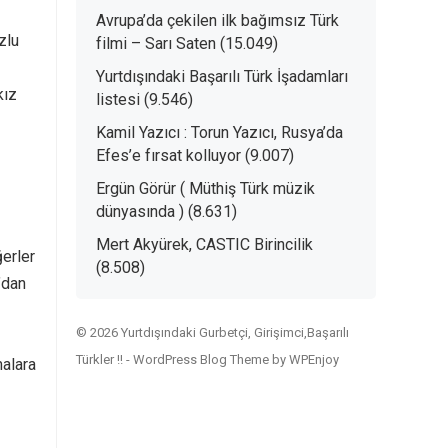
Avrupa’da çekilen ilk bağımsız Türk
zlu
filmi – Sarı Saten
(15.049)
Yurtdışındaki Başarılı Türk İşadamları
kız
listesi
(9.546)
Kamil Yazıcı : Torun Yazıcı, Rusya’da
Efes’e fırsat kolluyor
(9.007)
Ergün Görür ( Müthiş Türk müzik
dünyasında )
(8.631)
Mert Akyürek, CASTIC Birincilik
ğerler
(8.508)
’dan
© 2026 Yurtdışındaki Gurbetçi, Girişimci,Başarılı
Türkler !! -
WordPress Blog Theme
by
WPEnjoy
malara