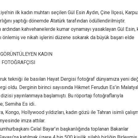
iye’nin ilk kadın muhtarı seçilen Gül Esin Aydın, Çine İlçesi, Karpu
lığını yaptığı dönemde Atatürk tarafından ödüllendirilmiştir.
n ardından kahvehanelerde kumar oynamayı yasaklayan Gül Esin, 
nı önlemiş ve nikah işlerini düzene sokarak da büyük başarı elde
I GÖRÜNTÜLEYEN KADIN
N FOTOĞRAFÇISI
druk tekniği ile basılan Hayat Dergisi fotoğraf dünyamıza yeni de
ergi oldu. Derginin birinci sayısında Hikmet Ferudun Es’in Malatya
ı dizisi yayınlanmaya başlamıştı. Bu röportajı fotoğraflarıyla
e; Semiha Es idi..
ra, Kongo, Hollywood yıldızları, kadın gözü ile Tahran isimli çalış
nyesinde imza attılar.
mhurbaşkanı Celal Bayar’ın başkanlığında toplanan Bakanlar
avaşı’na katılmak üzere 4 bin 500 kişilik silahlı birliğin Birleşmiş