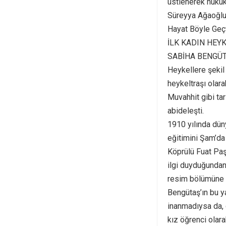
üstlenerek hukuk 
Süreyya Ağaoğlu, 
Hayat Böyle Geçti
İLK KADIN HEY
SABİHA BENGÜ
Heykellere şekil 
heykeltraşı olar
Muvahhit gibi ta
abideleşti.
1910 yılında dün
eğitimini Şam’da
Köprülü Fuat Paş
ilgi duyduğundan
resim bölümüne 
Bengütaş’ın bu y
inanmadıysa da, 
kız öğrenci olar