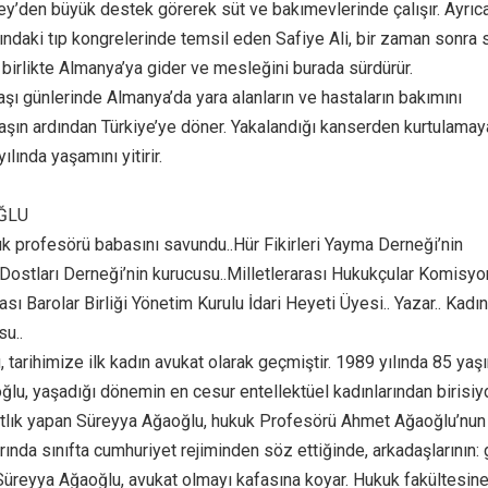
y’den büyük destek görerek süt ve bakımevlerinde çalışır. Ayrıc
şındaki tıp kongrelerinde temsil eden Safiye Ali, bir zaman sonra 
 birlikte Almanya’ya gider ve mesleğini burada sürdürür.
aşı günlerinde Almanya’da yara alanların ve hastaların bakımını
vaşın ardından Türkiye’ye döner. Yakalandığı kanserden kurtulama
ılında yaşamını yitirir.
ĞLU
k profesörü babasını savundu..Hür Fikirleri Yayma Derneği’nin
Dostları Derneği’nin kurucusu..Milletlerarası Hukukçular Komisyo
rası Barolar Birliği Yönetim Kurulu İdari Heyeti Üyesi.. Yazar.. Kadın
su..
 tarihimize ilk kadın avukat olarak geçmiştir. 1989 yılında 85 yaş
ğlu, yaşadığı dönemin en cesur entellektüel kadınlarından birisiy
atlık yapan Süreyya Ağaoğlu, hukuk Profesörü Ahmet Ağaoğlu’nun
larında sınıfta cumhuriyet rejiminden söz ettiğinde, arkadaşlarının:
 Süreyya Ağaoğlu, avukat olmayı kafasına koyar. Hukuk fakültesin