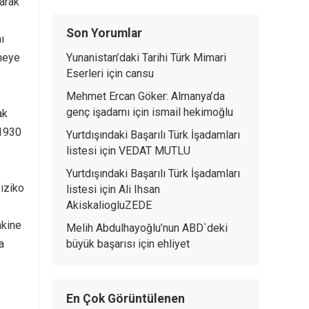
arak
Son Yorumlar
ı
meye
Yunanistan’daki Tarihi Türk Mimari
Eserleri
için
cansu
Mehmet Ercan Göker: Almanya’da
genç işadamı
için
ismail hekimoğlu
ak
 1930
Yurtdışındaki Başarılı Türk İşadamları
listesi
için
VEDAT MUTLU
Yurtdışındaki Başarılı Türk İşadamları
fıziko
listesi
için
Ali Ihsan
AkiskaliogluZEDE
akine
Melih Abdulhayoğlu’nun ABD`deki
a
büyük başarısı
için
ehliyet
En Çok Görüntülenen