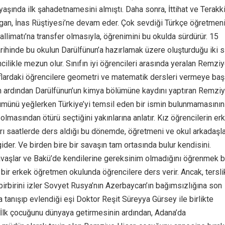
aşında ilk şahadetnamesini almıştı. Daha sonra, İttihat ve Terakk
an, İnas Rüştiyesi’ne devam eder. Çok sevdiği Türkçe öğretmeni
llimatı’na transfer olmasıyla, öğrenimini bu okulda sürdürür. 15
hinde bu okulun Darülfünun’a hazırlamak üzere oluşturduğu iki sı
ilikle mezun olur. Sınıfın iyi öğrencileri arasında yeralan Remzi
ıflardaki öğrencilere geometri ve matematik dersleri vermeye başl
 ardından Darülfünun’un kimya bölümüne kaydını yaptıran Remzi
ümünü yeğlerken Türkiye’yi temsil eden bir ismin bulunmamasının
lmasından ötürü seçtiğini yakınlarına anlatır. Kız öğrencilerin er
rı saatlerde ders aldığı bu dönemde, öğretmeni ve okul arkadaşla
gider. Ve birden bire bir savaşın tam ortasında bulur kendisini.
vaşlar ve Bakü’de kendilerine gereksinim olmadığını öğrenmek b
 bir erkek öğretmen okulunda öğrencilere ders verir. Ancak, tersli
birbirini izler Sovyet Rusya’nın Azerbaycan’ın bağımsızlığına son
 tanışıp evlendiği eşi Doktor Reşit Süreyya Gürsey ile birlikte
. İlk çocuğunu dünyaya getirmesinin ardından, Adana’da