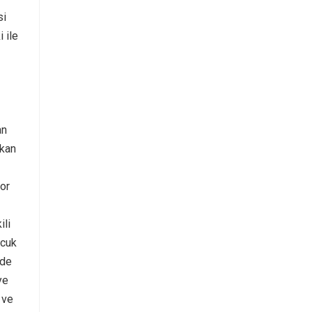
si
 ile
an
ikan
zor
ili
ocuk
rde
ye
 ve