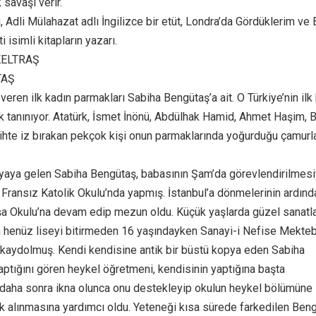
savaşı verir.
Adli Mülahazat adlı İngilizce bir etüt, Londra’da Gördüklerim ve 
 isimli kitapların yazarı.
KELTRAŞ
TAŞ
veren ilk kadın parmakları Sabiha Bengütaş’a ait. O Türkiye’nin ilk
ak tanınıyor. Atatürk, İsmet İnönü, Abdülhak Hamid, Ahmet Haşim, 
rihte iz bırakan pekçok kişi onun parmaklarında yoğurduğu çamurl
yaya gelen Sabiha Bengütaş, babasının Şam’da görevlendirilmesi
 Fransız Katolik Okulu’nda yapmış. İstanbul’a dönmelerinin ardınd
a Okulu’na devam edip mezun oldu. Küçük yaşlarda güzel sanatl
 henüz liseyi bitirmeden 16 yaşındayken Sanayi-i Nefise Mekteb
kaydolmuş. Kendi kendisine antik bir büstü kopya eden Sabiha
aptığını gören heykel öğretmeni, kendisinin yaptığına başta
daha sonra ikna olunca onu destekleyip okulun heykel bölümüne 
ak alınmasına yardımcı oldu. Yeteneği kısa sürede farkedilen Beng