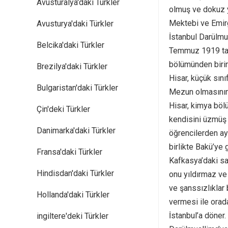
Avusturalya'daki Türkler
olmuş ve dokuz y
Mektebi ve Emirg
Avusturya'daki Türkler
İstanbul Darülmua
Belcika'daki Türkler
Temmuz 1919 tari
bölümünden birinc
Brezilya'daki Türkler
Hisar, küçük sın
Bulgaristan'daki Türkler
Mezun olmasının
Hisar, kimya böl
Çin'deki Türkler
kendisini üzmüş o
Danimarka'daki Türkler
öğrencilerden ay
birlikte Bakü’ye 
Fransa'daki Türkler
Kafkasya’daki sa
Hindisdan'daki Türkler
onu yıldırmaz ve
ve şanssızlıklar 
Hollanda'daki Türkler
vermesi ile orada
İstanbul’a döner
ingiltere'deki Türkler