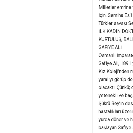
Milletler emrine 
için, Semiha Es’
Türkler savaşı S
İLK KADIN DOK
KURTULUŞ, BAL
SAFİYE ALİ
Osmanlı İmparato
Safiye Ali, 1891
Kız Koleji’nden 
yaralıyı görüp do
olacaktı. Çünkü; 
yetenekli ve başa
Şükrü Bey’in des
hastalıkları üzer
yurda döner ve h
başlayan Safıye 