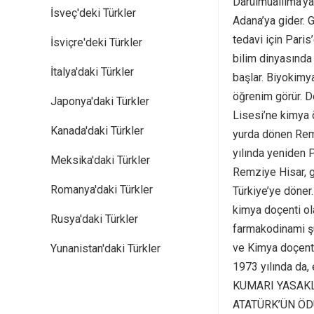
Darülmuallima’ya
İsveç'deki Türkler
Adana’ya gider. 
tedavi için Paris
İsviçre'deki Türkler
bilim dinyasınd
İtalya'daki Türkler
başlar. Biyokimya
öğrenim görür. 
Japonya'daki Türkler
Lisesi’ne kimya 
Kanada'daki Türkler
yurda dönen Rem
yılında yeniden 
Meksika'daki Türkler
Remziye Hisar, g
Romanya'daki Türkler
Türkiye’ye döner.
kimya doçenti ol
Rusya'daki Türkler
farmakodinami şu
ve Kimya doçentl
Yunanistan'daki Türkler
1973 yılında da, 
KUMARI YASAKL
ATATÜRK’ÜN ÖD