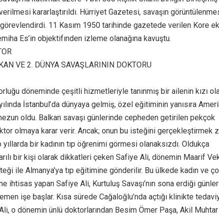
verilmesi kararlaştırıldı. Hürriyet Gazetesi, savaşın görüntülenme
i görevlendirdi. 11 Kasım 1950 tarihinde gazetede verilen Kore eki
emiha Es’in objektifınden izleme olanağına kavuştu.
TOR
KAN VE 2. DÜNYA SAVAŞLARININ DOKTORU
rluğu döneminde çeşitli hizmetleriyle tanınmış bir ailenin kızı ol
 yılında İstanbul’da dünyaya gelmiş, özel eğitiminin yanısıra Amer
mezun oldu. Balkan savaşı günlerinde cepheden getirilen pekçok
ktor olmaya karar verir. Ancak; onun bu isteğini gerçekleştirmek 
o yıllarda bir kadının tıp öğrenimi görmesi olanaksızdı. Oldukça
rılı bir kişi olarak dikkatleri çeken Safiye Ali, dönemin Maarif Vek
teği ile Almanya’ya tıp eğitimine gönderilir. Bu ülkede kadın ve ç
ine ihtisas yapan Safiye Ali, Kurtuluş Savaşı’nın sona erdiği günle
emen işe başlar. Kısa sürede Cağaloğlu’nda açtığı klinikte tedavi
Ali, o dönemin ünlü doktorlarından Besim Ömer Paşa, Akil Muhtar