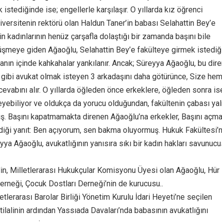
 istediğinde ise; engellerle karşılaşır. O yıllarda kız öğrenci
iversitenin rektörü olan Haldun Taner’in babası Selahattin Bey’e
n kadınlarının henüz çarşafla dolaştığı bir zamanda başını bile
meye giden Ağaoğlu, Selahattin Bey’e fakülteye girmek istediğ
anın içinde kahkahalar yankılanır. Ancak; Süreyya Ağaoğlu, bu dire
 gibi avukat olmak isteyen 3 arkadaşını daha götürünce, Size he
cevabını alır. O yıllarda öğleden önce erkeklere, öğleden sonra is
leyebiliyor ve oldukça da yorucu olduğundan, fakültenin çabası ya
. Başını kapatmamakta direnen Ağaoğlu’na erkekler, Başını açm
diği yanıt: Ben açıyorum, sen bakma oluyormuş. Hukuk Fakültesi’
ya Ağaoğlu, avukatlığının yanısıra sıkı bir kadın hakları savunuc
lin, Milletlerarası Hukukçular Komisyonu Üyesi olan Ağaoğlu, Hür
Derneği, Çocuk Dostları Derneği’nin de kurucusu..
etlerarası Barolar Birliği Yönetim Kurulu İdari Heyeti’ne seçilen
ilalinin ardından Yassıada Davaları’nda babasının avukatlığını