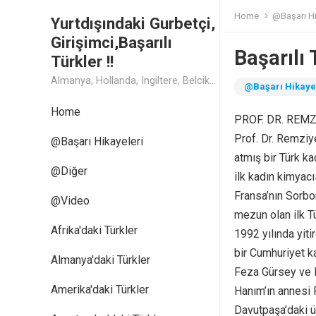
Home
@Başarı Hi
Yurtdışındaki Gurbetçi,
Girişimci,Başarılı
Başarılı 
Türkler !!
Almanya, Hollanda, Ingiltere, Belcika, Fransa, Amerika, Cin, Rusya, Isvec, Isvicre, Yunanistan, Kanada, Avusturya Başarılı Muthis Türk lerin Hikaye ve Öykuleri, Turk Isadamlari, Turk Girisimciler, Avrupali Turkler
@Başarı Hikaye
Home
PROF. DR. REMZ
Prof. Dr. Remziye
@Başarı Hikayeleri
atmış bir Türk ka
@Diğer
ilk kadın kimyacı
Fransa’nın Sorbo
@Video
mezun olan ilk Tü
Afrika'daki Türkler
1992 yılında yiti
bir Cumhuriyet ka
Almanya'daki Türkler
Feza Gürsey ve Mi
Amerika'daki Türkler
Hanım’ın annesi 
Davutpaşa’daki ü