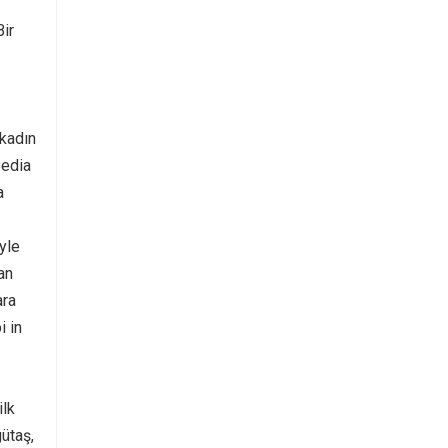
Bir
 kadın
Bedia
a
yle
an
ara
i in
ilk
ütaş,