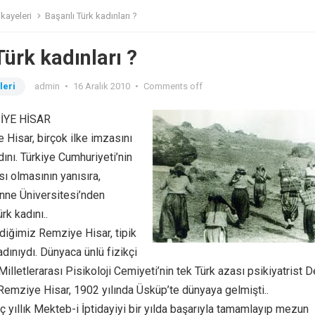
kayeleri
Başarılı Türk kadınları ?
Türk kadınları ?
leri
admin
•
16 Aralık 2010
•
Comments off
İYE HİSAR
 Hisar, birçok ilke imzasını
dını. Türkiye Cumhuriyeti’nin
sı olmasının yanısıra,
nne Üniversitesi’nden
rk kadını..
rdiğimiz Remziye Hisar, tipik
dınıydı. Dünyaca ünlü fizikçi
lletlerarası Pisikoloji Cemiyeti’nin tek Türk azası psikiyatrist 
Remziye Hisar, 1902 yılında Üsküp’te dünyaya gelmişti..
ç yıllık Mekteb-i İptidayiyi bir yılda başarıyla tamamlayıp mezun