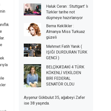
i
Haluk Ceran : Stuttgart’ lı
nin
Türkler tarihe not
düşmeye hazırlanıyor
nıflık
Berna Keklikler :
ye
Almanya Miss Turkuaz
güzeli
ar.
ye
Mehmet Fatih Yanık (
IŞIĞI DURDURAN TÜRK
GENCİ )
kek
rıyla
BELÇİKA’DAKİ 4 TÜRK
KÖKENLİ VEKİLDEN
ile
BİRİ FEDERAL
SENATÖR OLDU
kler
Ayşenur Gökbulut 35, ağabeyi Zafer
ise 38 yaşında.