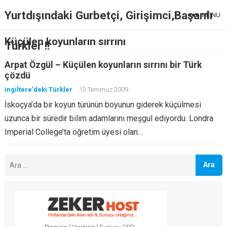
Yurtdışındaki Gurbetçi, Girişimci,Başarılı
MENU
Küçülen koyunların sırrını
Türkler !!
Arpat Özgül – Küçülen koyunların sırrını bir Türk
çözdü
ingiltere'deki Türkler
13 Temmuz 2009
İskoçya’da bir koyun türünün boyunun giderek küçülmesi
uzunca bir süredir bilim adamlarını meşgul ediyordu. Londra
Imperial College’ta öğretim üyesi olan…
Arama: