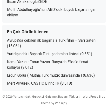
Ihsan AkiskaliogluZEDE
Melih Abdulhayoğlu’nun ABD`deki büyük başarısı
için
ehliyet
En Çok Görüntülenen
Avrupa’da çekilen ilk bağımsız Türk filmi – Sarı Saten
(15.061)
Yurtdışındaki Başarılı Türk İşadamları listesi
(9.551)
Kamil Yazıcı : Torun Yazıcı, Rusya’da Efes’e fırsat
kolluyor
(9.012)
Ergün Görür ( Müthiş Türk müzik dünyasında )
(8.636)
Mert Akyürek, CASTIC Birincilik
(8.518)
© 2026 Yurtdışındaki Gurbetçi, Girişimci,Başarılı Türkler !! -
WordPress Blog
Theme
by
WPEnjoy