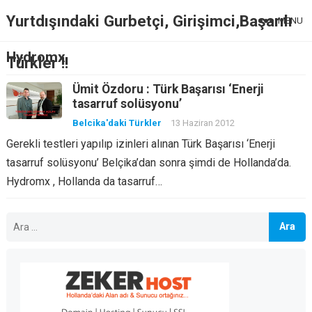
Yurtdışındaki Gurbetçi, Girişimci,Başarılı
MENU
Hydromx
Türkler !!
Ümit Özdoru : Türk Başarısı ‘Enerji
tasarruf solüsyonu’
Belcika'daki Türkler
13 Haziran 2012
Gerekli testleri yapılıp izinleri alınan Türk Başarısı ‘Enerji
tasarruf solüsyonu’ Belçika’dan sonra şimdi de Hollanda’da.
Hydromx , Hollanda da tasarruf…
Arama: