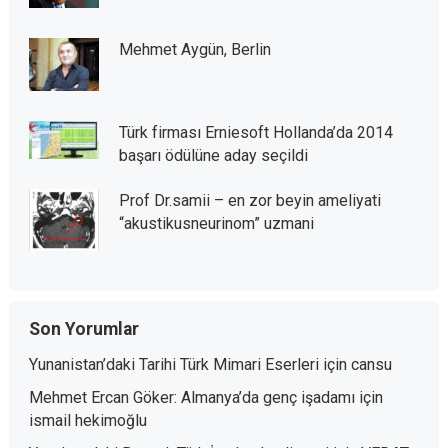
Mehmet Aygün, Berlin
Türk firması Erniesoft Hollanda’da 2014
başarı ödülüne aday seçildi
Prof Dr.samii – en zor beyin ameliyati
“akustikusneurinom” uzmani
Son Yorumlar
Yunanistan’daki Tarihi Türk Mimari Eserleri
için
cansu
Mehmet Ercan Göker: Almanya’da genç işadamı
için
ismail hekimoğlu