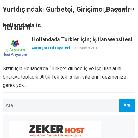
Yurtdışındaki Gurbetçi, Girişimci,Başarılı
MENU
hollandada is
Türkler !!
Hollandada Turkler İçin; İş ilan websitesi
@Başarı Hikayeleri
31 Mayıs 2011
Sizin için Hollanda’da “Türkçe” dilinde İş ve İşçi ilanlarını
biraraya topladık. Artık Tek tek İş ilan sitelerini gezmenize
gerek yok…
Arama: