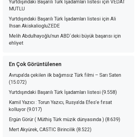
Yurtdışındaki Başarılı Türk İşadamları listesi
için
VEDAT
MUTLU
Yurtdışındaki Başarılı Türk İşadamları listesi
için
Ali
Ihsan AkiskaliogluZEDE
Melih Abdulhayoğlu’nun ABD`deki büyük başarısı
için
ehliyet
En Çok Görüntülenen
Avrupa’da çekilen ilk bağımsız Türk filmi – Sarı Saten
(15.072)
Yurtdışındaki Başarılı Türk İşadamları listesi
(9.558)
Kamil Yazıcı : Torun Yazıcı, Rusya’da Efes’e fırsat
kolluyor
(9.017)
Ergün Görür ( Müthiş Türk müzik dünyasında )
(8.639)
Mert Akyürek, CASTIC Birincilik
(8.522)