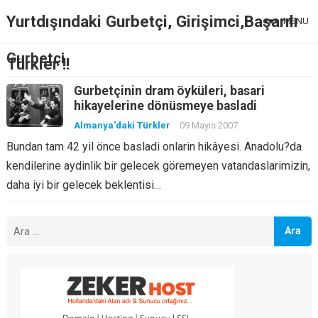
Yurtdışındaki Gurbetçi, Girişimci,Başarılı
MENU
Gurbetçi
Türkler !!
Gurbetçinin dram öyküleri, basari
hikayelerine dönüsmeye basladi
Almanya'daki Türkler
09 Mayıs 2007
Bundan tam 42 yil önce basladi onlarin hikâyesi. Anadolu?da
kendilerine aydinlik bir gelecek göremeyen vatandaslarimizin,
daha iyi bir gelecek beklentisi…
Arama: