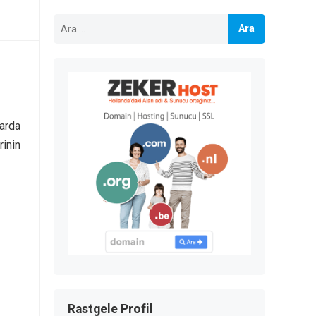
Arama:
larda
rinin
Rastgele Profil