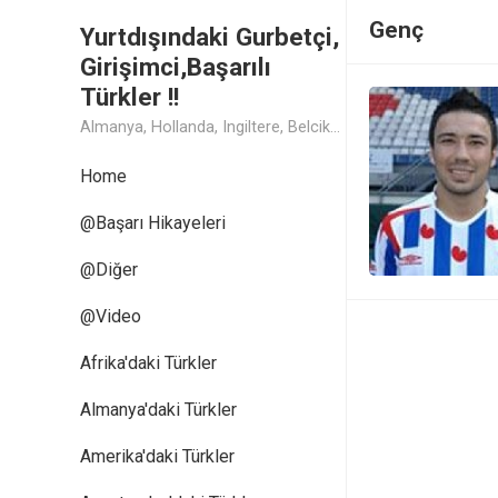
Genç
Yurtdışındaki Gurbetçi,
Girişimci,Başarılı
Türkler !!
Almanya, Hollanda, Ingiltere, Belcika, Fransa, Amerika, Cin, Rusya, Isvec, Isvicre, Yunanistan, Kanada, Avusturya Başarılı Muthis Türk lerin Hikaye ve Öykuleri, Turk Isadamlari, Turk Girisimciler, Avrupali Turkler
Home
@Başarı Hikayeleri
@Diğer
@Video
Afrika'daki Türkler
Almanya'daki Türkler
Amerika'daki Türkler