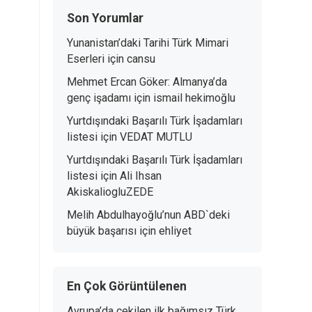
Son Yorumlar
Yunanistan’daki Tarihi Türk Mimari
Eserleri
için
cansu
Mehmet Ercan Göker: Almanya’da
genç işadamı
için
ismail hekimoğlu
Yurtdışındaki Başarılı Türk İşadamları
listesi
için
VEDAT MUTLU
Yurtdışındaki Başarılı Türk İşadamları
listesi
için
Ali Ihsan
AkiskaliogluZEDE
Melih Abdulhayoğlu’nun ABD`deki
büyük başarısı
için
ehliyet
En Çok Görüntülenen
Avrupa’da çekilen ilk bağımsız Türk