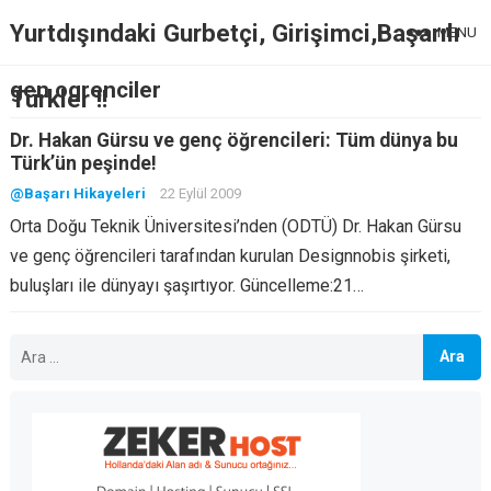
Yurtdışındaki Gurbetçi, Girişimci,Başarılı
MENU
gen ogrenciler
Türkler !!
Dr. Hakan Gürsu ve genç öğrencileri: Tüm dünya bu
Türk’ün peşinde!
@Başarı Hikayeleri
22 Eylül 2009
Orta Doğu Teknik Üniversitesi’nden (ODTÜ) Dr. Hakan Gürsu
ve genç öğrencileri tarafından kurulan Designnobis şirketi,
buluşları ile dünyayı şaşırtıyor. Güncelleme:21…
Arama: