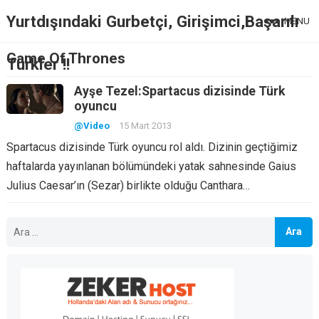
Yurtdışındaki Gurbetçi, Girişimci,Başarılı
MENU
Game Of Thrones
Türkler !!
Ayşe Tezel:Spartacus dizisinde Türk
oyuncu
@Video
15 Mart 2013
Spartacus dizisinde Türk oyuncu rol aldı. Dizinin geçtiğimiz
haftalarda yayınlanan bölümündeki yatak sahnesinde Gaius
Julius Caesar’ın (Sezar) birlikte olduğu Canthara…
Arama: