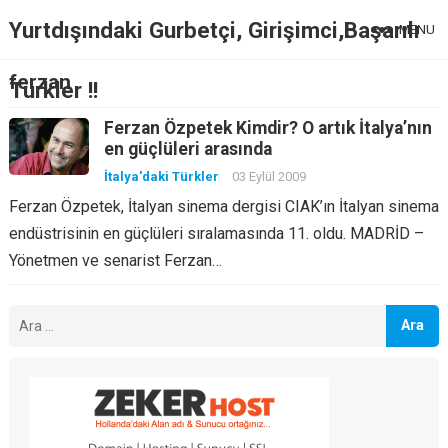
Yurtdışındaki Gurbetçi, Girişimci,Başarılı
MENU
ferzan
Türkler !!
Ferzan Özpetek Kimdir? O artık İtalya’nın
en güçlüleri arasında
İtalya'daki Türkler
03 Eylül 2009
Ferzan Özpetek, İtalyan sinema dergisi CIAK’ın İtalyan sinema
endüstrisinin en güçlüleri sıralamasında 11. oldu. MADRİD –
Yönetmen ve senarist Ferzan…
Arama: