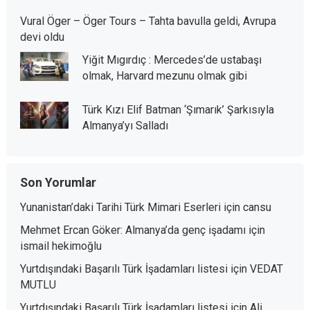
Vural Öger – Öger Tours – Tahta bavulla geldi, Avrupa
devi oldu
Yiğit Mıgırdıç : Mercedes’de ustabaşı
olmak, Harvard mezunu olmak gibi
Türk Kızı Elif Batman ‘Şımarık’ Şarkısıyla
Almanya’yı Salladı
Son Yorumlar
Yunanistan’daki Tarihi Türk Mimari Eserleri
için
cansu
Mehmet Ercan Göker: Almanya’da genç işadamı
için
ismail hekimoğlu
Yurtdışındaki Başarılı Türk İşadamları listesi
için
VEDAT
MUTLU
Yurtdışındaki Başarılı Türk İşadamları listesi
için
Ali