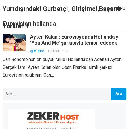
Yurtdışındaki Gurbetçi, Girişimci,Başarılı
MENU
Eurovision hollanda
Türkler !!
Ayten Kalan : Eurovisyonda Hollanda’yı
‘You And Me’ şarkısıyla temsil edecek
@Video
02 Mart 2012
Can Bonomo’nun en büyük rakibi Hollanda’dan Adanalı Ayten
Gerçek ismi Ayten Kalan olan Joan Franka isimli şarkıcı
Eurovision rakibinın, Can…
Arama: