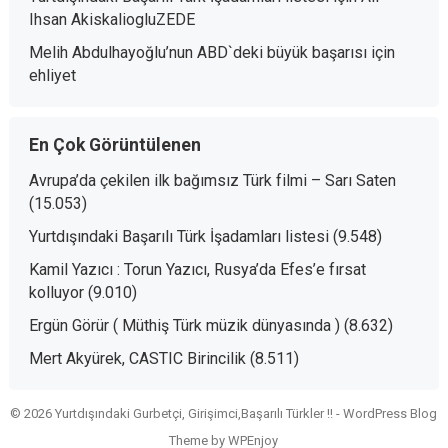
Ihsan AkiskaliogluZEDE
Melih Abdulhayoğlu’nun ABD`deki büyük başarısı
için
ehliyet
En Çok Görüntülenen
Avrupa’da çekilen ilk bağımsız Türk filmi – Sarı Saten
(15.053)
Yurtdışındaki Başarılı Türk İşadamları listesi
(9.548)
Kamil Yazıcı : Torun Yazıcı, Rusya’da Efes’e fırsat
kolluyor
(9.010)
Ergün Görür ( Müthiş Türk müzik dünyasında )
(8.632)
Mert Akyürek, CASTIC Birincilik
(8.511)
© 2026 Yurtdışındaki Gurbetçi, Girişimci,Başarılı Türkler !! -
WordPress Blog
Theme
by
WPEnjoy