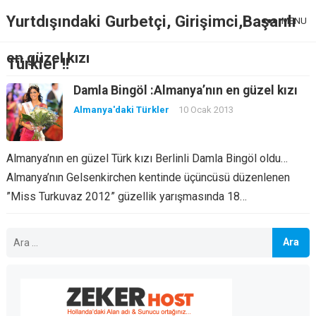
Yurtdışındaki Gurbetçi, Girişimci,Başarılı
MENU
en güzel kızı
Türkler !!
Damla Bingöl :Almanya’nın en güzel kızı
Almanya'daki Türkler
10 Ocak 2013
Almanya’nın en güzel Türk kızı Berlinli Damla Bingöl oldu…
Almanya’nın Gelsenkirchen kentinde üçüncüsü düzenlenen
”Miss Turkuvaz 2012” güzellik yarışmasında 18…
Arama: