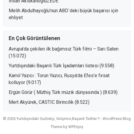
Ihsan AkiskaliogluZEDE
Melih Abdulhayoğlu’nun ABD`deki büyük başarısı
için
ehliyet
En Çok Görüntülenen
Avrupa’da çekilen ilk bağımsız Türk filmi – Sarı Saten
(15.072)
Yurtdışındaki Başarılı Türk İşadamları listesi
(9.558)
Kamil Yazıcı : Torun Yazıcı, Rusya’da Efes’e fırsat
kolluyor
(9.017)
Ergün Görür ( Müthiş Türk müzik dünyasında )
(8.639)
Mert Akyürek, CASTIC Birincilik
(8.522)
© 2026 Yurtdışındaki Gurbetçi, Girişimci,Başarılı Türkler !! -
WordPress Blog
Theme
by
WPEnjoy