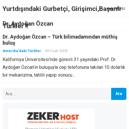
Yurtdışındaki Gurbetçi, Girişimci,Başarılı
MENU
Dr. Aydoğan Özcan
Türkler !!
Dr. Aydoğan Özcan – Türk bilimadamından müthiş
buluş
Amerika'daki Türkler
09 Ocak 2009
Kaliforniya Üniversitesi’nde görevli 31 yaşındaki Prof. Dr.
Aydoğan Özcan’ın buluşuyla cep telefonuna takılan 10 dolarlık
bir mekanizma, tahlili yapıp sonucu…
Arama: