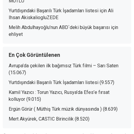
MUTLU
Yurtdışındaki Başarılı Türk İşadamları listesi
için
Ali
Ihsan AkiskaliogluZEDE
Melih Abdulhayoğlu’nun ABD`deki büyük başarısı
için
ehliyet
En Çok Görüntülenen
Avrupa’da çekilen ilk bağımsız Türk filmi – Sarı Saten
(15.067)
Yurtdışındaki Başarılı Türk İşadamları listesi
(9.557)
Kamil Yazıcı : Torun Yazıcı, Rusya’da Efes’e fırsat
kolluyor
(9.015)
Ergün Görür ( Müthiş Türk müzik dünyasında )
(8.639)
Mert Akyürek, CASTIC Birincilik
(8.520)