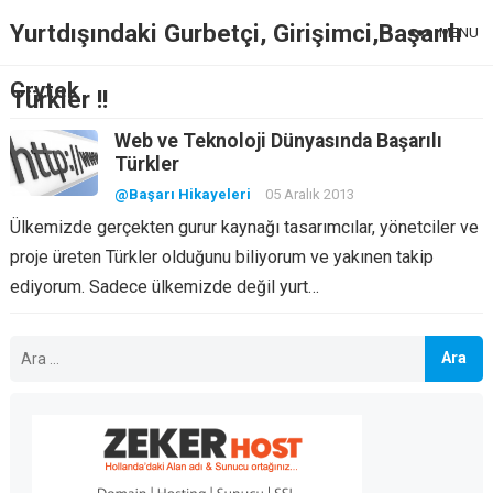
Yurtdışındaki Gurbetçi, Girişimci,Başarılı
MENU
Crytek
Türkler !!
Web ve Teknoloji Dünyasında Başarılı
Türkler
@Başarı Hikayeleri
05 Aralık 2013
Ülkemizde gerçekten gurur kaynağı tasarımcılar, yönetciler ve
proje üreten Türkler olduğunu biliyorum ve yakınen takip
ediyorum. Sadece ülkemizde değil yurt…
Arama: