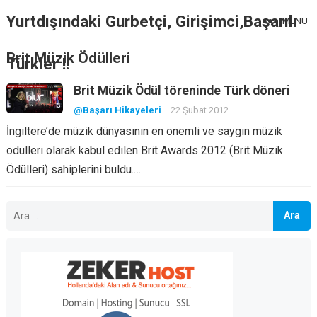
Yurtdışındaki Gurbetçi, Girişimci,Başarılı
MENU
Brit Müzik Ödülleri
Türkler !!
Brit Müzik Ödül töreninde Türk döneri
@Başarı Hikayeleri
22 Şubat 2012
İngiltere’de müzik dünyasının en önemli ve saygın müzik
ödülleri olarak kabul edilen Brit Awards 2012 (Brit Müzik
Ödülleri) sahiplerini buldu.…
Arama: