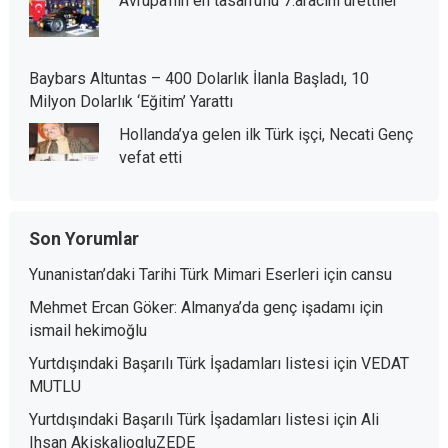
Avrupa’nın en tasarruflu 7.aracını ürettiler
Baybars Altuntas – 400 Dolarlık İlanla Başladı, 10
Milyon Dolarlık ‘Eğitim’ Yarattı
Hollanda’ya gelen ilk Türk işçi, Necati Genç
vefat etti
Son Yorumlar
Yunanistan’daki Tarihi Türk Mimari Eserleri
için
cansu
Mehmet Ercan Göker: Almanya’da genç işadamı
için
ismail hekimoğlu
Yurtdışındaki Başarılı Türk İşadamları listesi
için
VEDAT
MUTLU
Yurtdışındaki Başarılı Türk İşadamları listesi
için
Ali
Ihsan AkiskaliogluZEDE