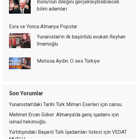
İnönü’nün dileğini gerçekleştirebilecek
bilim adamları
Esra ve Yonca Almanya Popstar
Yunanistan’ın ilk başörtülü avukatı Reyhan
İmamoğlu
Melissa Aydın: O ses Türkiye
Son Yorumlar
Yunanistan’daki Tarihi Türk Mimari Eserleri
için
cansu
Mehmet Ercan Göker: Almanya’da genç işadamı
için
ismail hekimoğlu
Yurtdışındaki Başarılı Türk İşadamları listesi
için
VEDAT