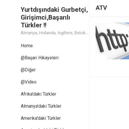
ATV
Yurtdışındaki Gurbetçi,
Girişimci,Başarılı
Türkler !!
Almanya, Hollanda, Ingiltere, Belcika, Fransa, Amerika, Cin, Rusya, Isvec, Isvicre, Yunanistan, Kanada, Avusturya Başarılı Muthis Türk lerin Hikaye ve Öykuleri, Turk Isadamlari, Turk Girisimciler, Avrupali Turkler
Home
@Başarı Hikayeleri
@Diğer
@Video
Afrika'daki Türkler
Almanya'daki Türkler
Amerika'daki Türkler