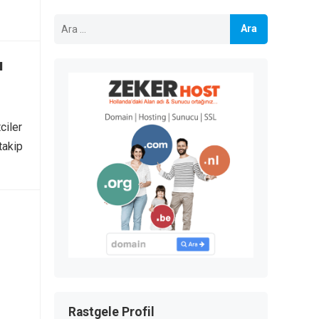
Arama:
ı
ciler
takip
Rastgele Profil