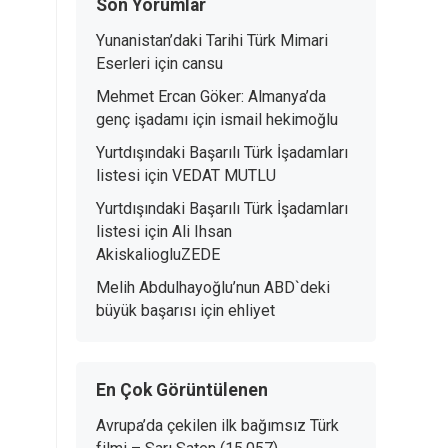
Son Yorumlar
Yunanistan’daki Tarihi Türk Mimari
Eserleri
için
cansu
Mehmet Ercan Göker: Almanya’da
genç işadamı
için
ismail hekimoğlu
Yurtdışındaki Başarılı Türk İşadamları
listesi
için
VEDAT MUTLU
Yurtdışındaki Başarılı Türk İşadamları
listesi
için
Ali Ihsan
AkiskaliogluZEDE
Melih Abdulhayoğlu’nun ABD`deki
büyük başarısı
için
ehliyet
En Çok Görüntülenen
Avrupa’da çekilen ilk bağımsız Türk