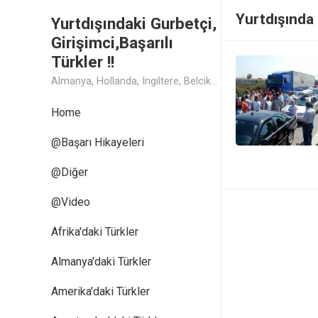
Yurtdışında 
Yurtdışındaki Gurbetçi,
Girişimci,Başarılı
Türkler !!
Almanya, Hollanda, Ingiltere, Belcika, Fransa, Amerika, Cin, Rusya, Isvec, Isvicre, Yunanistan, Kanada, Avusturya Başarılı Muthis Türk lerin Hikaye ve Öykuleri, Turk Isadamlari, Turk Girisimciler, Avrupali Turkler
Home
@Başarı Hikayeleri
@Diğer
@Video
Afrika'daki Türkler
Almanya'daki Türkler
Amerika'daki Türkler