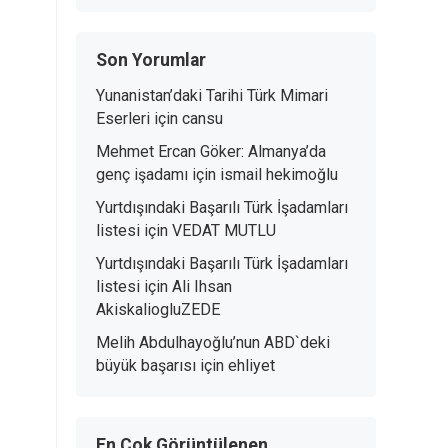
Son Yorumlar
Yunanistan’daki Tarihi Türk Mimari
Eserleri
için
cansu
Mehmet Ercan Göker: Almanya’da
genç işadamı
için
ismail hekimoğlu
Yurtdışındaki Başarılı Türk İşadamları
listesi
için
VEDAT MUTLU
Yurtdışındaki Başarılı Türk İşadamları
listesi
için
Ali Ihsan
AkiskaliogluZEDE
Melih Abdulhayoğlu’nun ABD`deki
büyük başarısı
için
ehliyet
En Çok Görüntülenen