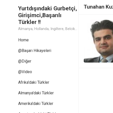
Tunahan Ku
Yurtdışındaki Gurbetçi,
Girişimci,Başarılı
Türkler !!
Almanya, Hollanda, Ingiltere, Belcika, Fransa, Amerika, Cin, Rusya, Isvec, Isvicre, Yunanistan, Kanada, Avusturya Başarılı Muthis Türk lerin Hikaye ve Öykuleri, Turk Isadamlari, Turk Girisimciler, Avrupali Turkler
Home
@Başarı Hikayeleri
@Diğer
@Video
Afrika'daki Türkler
Almanya'daki Türkler
Amerika'daki Türkler