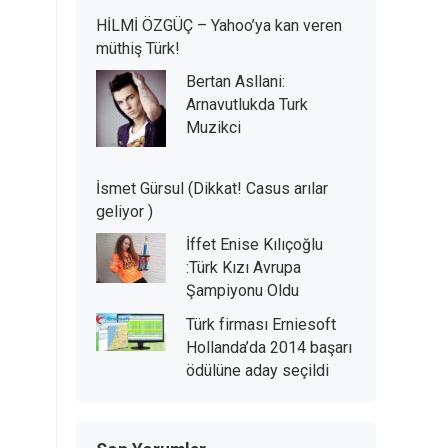
HİLMİ ÖZGÜÇ – Yahoo’ya kan veren
müthiş Türk!
Bertan Asllani:
Arnavutlukda Turk
Muzikci
İsmet Gürsul (Dikkat! Casus arılar
geliyor )
İffet Enise Kılıçoğlu
:Türk Kızı Avrupa
Şampiyonu Oldu
Türk firması Erniesoft
Hollanda’da 2014 başarı
ödülüne aday seçildi