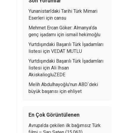
Son Yorumlar
Yunanistan’daki Tarihi Türk Mimari
Eserleri
için
cansu
Mehmet Ercan Göker: Almanya’da
genç işadamı
için
ismail hekimoğlu
Yurtdışındaki Başarılı Türk İşadamları
listesi
için
VEDAT MUTLU
Yurtdışındaki Başarılı Türk İşadamları
listesi
için
Ali Ihsan
AkiskaliogluZEDE
Melih Abdulhayoğlu’nun ABD`deki
büyük başarısı
için
ehliyet
En Çok Görüntülenen
Avrupa’da çekilen ilk bağımsız Türk
filmi – Sarı Saten
(15.063)