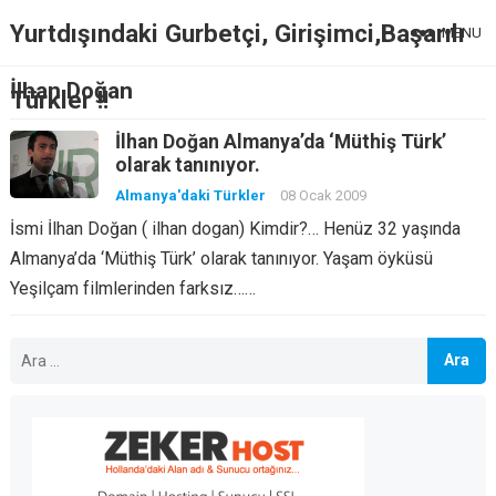
Yurtdışındaki Gurbetçi, Girişimci,Başarılı
MENU
İlhan Doğan
Türkler !!
İlhan Doğan Almanya’da ‘Müthiş Türk’
olarak tanınıyor.
Almanya'daki Türkler
08 Ocak 2009
İsmi İlhan Doğan ( ilhan dogan) Kimdir?… Henüz 32 yaşında
Almanya’da ‘Müthiş Türk’ olarak tanınıyor. Yaşam öyküsü
Yeşilçam filmlerinden farksız……
Arama: