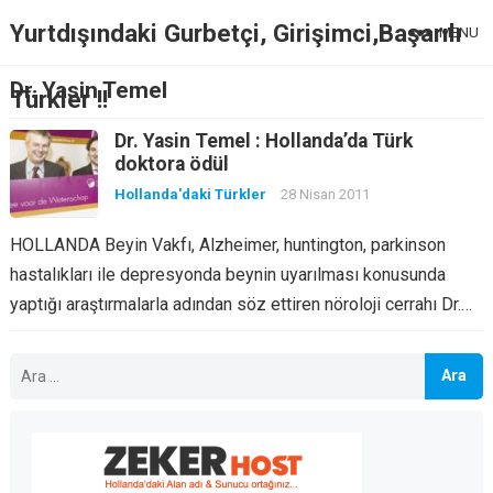
Yurtdışındaki Gurbetçi, Girişimci,Başarılı
MENU
Dr. Yasin Temel
Türkler !!
Dr. Yasin Temel : Hollanda’da Türk
doktora ödül
Hollanda'daki Türkler
28 Nisan 2011
HOLLANDA Beyin Vakfı, Alzheimer, huntington, parkinson
hastalıkları ile depresyonda beynin uyarılması konusunda
yaptığı araştırmalarla adından söz ettiren nöroloji cerrahı Dr.…
Arama: