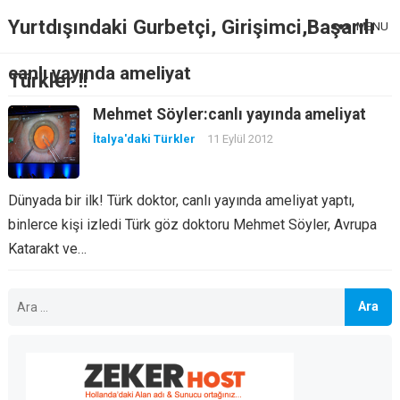
Yurtdışındaki Gurbetçi, Girişimci,Başarılı
MENU
canlı yayında ameliyat
Türkler !!
Mehmet Söyler:canlı yayında ameliyat
İtalya'daki Türkler
11 Eylül 2012
Dünyada bir ilk! Türk doktor, canlı yayında ameliyat yaptı,
binlerce kişi izledi Türk göz doktoru Mehmet Söyler, Avrupa
Katarakt ve…
Arama: