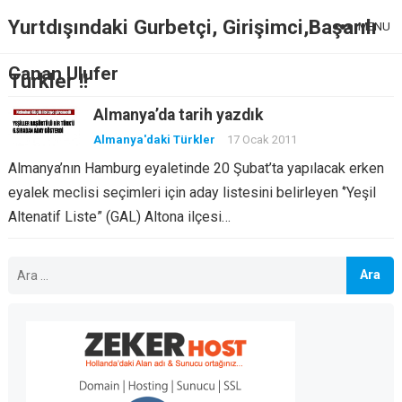
Yurtdışındaki Gurbetçi, Girişimci,Başarılı
MENU
Canan Ulufer
Türkler !!
Almanya’da tarih yazdık
Almanya'daki Türkler
17 Ocak 2011
Almanya’nın Hamburg eyaletinde 20 Şubat’ta yapılacak erken
eyalek meclisi seçimleri için aday listesini belirleyen ‘’Yeşil
Altenatif Liste” (GAL) Altona ilçesi…
Arama: