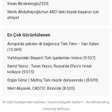
Ihsan AkiskaliogluZEDE
Melih Abdulhayoğlu’nun ABD`deki büyük başarısı
için
ehliyet
En Çok Görüntülenen
Avrupa’da çekilen ilk bağımsız Türk filmi – Sarı Saten
(15.069)
Yurtdışındaki Başarılı Türk İşadamları listesi
(9.557)
Kamil Yazıcı : Torun Yazıcı, Rusya’da Efes’e fırsat
kolluyor
(9.015)
Ergün Görür ( Müthiş Türk müzik dünyasında )
(8.639)
Mert Akyürek, CASTIC Birincilik
(8.520)
© 2026 Yurtdışındaki Gurbetçi, Girişimci,Başarılı Türkler !! -
WordPress Blog
Theme
by
WPEnjoy