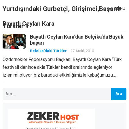
Yurtdışındaki Gurbetçi, Girişimci,Başarılı
MENU
Bayatlı Ceylan Kara
Türkler !!
Bayatlı Ceylan Kara’dan Belçika’da Büyük
başarı
Belcika'daki Türkler
27 Aralık 2010
Özdernekler Federasyonu Başkanı Bayatlı Ceylan Kara “Türk
festivali denince akla Türkler kendi aralarında eğleniyor
izlenimi oluyor, biz buradaki etkinliğimizle kabuğumuzu…
Arama: