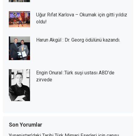
Uğur Rıfat Karlova – Okumak için gitti yıldız
oldu!
Harun Akgül : Dr. Georg ödülünü kazandı.
Engin Onural :Türk suşi ustası ABD’de
zirvede
Son Yorumlar
Yunanistan’daki Tarihi Türk Mimari Eserleri
için
cansu