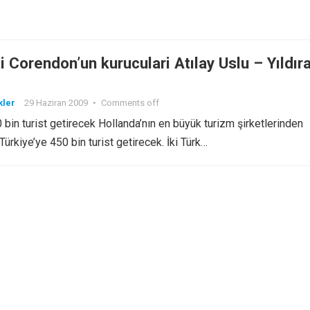
i Corendon’un kuruculari Atılay Uslu – Yıldır
kler
29 Haziran 2009
•
Comments off
 bin turist getirecek Hollanda’nın en büyük turizm şirketlerinden
Türkiye’ye 450 bin turist getirecek. İki Türk…