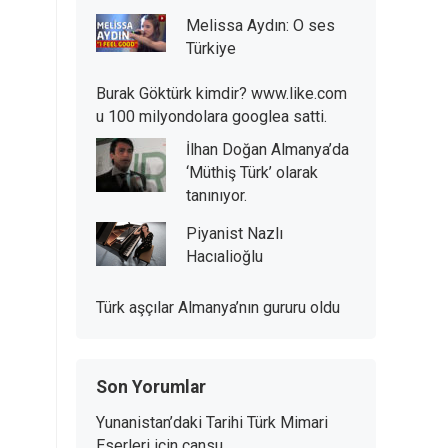
Melissa Aydın: O ses
Türkiye
Burak Göktürk kimdir? www.like.com
u 100 milyondolara googlea satti.
İlhan Doğan Almanya’da
‘Müthiş Türk’ olarak
tanınıyor.
Piyanist Nazlı
Hacıalioğlu
Türk aşçılar Almanya’nın gururu oldu
Son Yorumlar
Yunanistan’daki Tarihi Türk Mimari
Eserleri
için
cansu