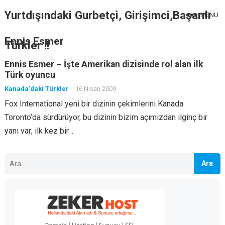
Yurtdışındaki Gurbetçi, Girişimci,Başarılı
MENU
Ennis Esmer
Türkler !!
Ennis Esmer – İşte Amerikan dizisinde rol alan ilk
Türk oyuncu
Kanada'daki Türkler
16 Nisan 2009
Fox International yeni bir dizinin çekimlerini Kanada
Toronto’da sürdürüyor, bu dizinin bizim açımızdan ilginç bir
yanı var; ilk kez bir…
Arama: