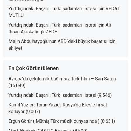
Yurtdışındaki Başarılı Türk İşadamları listesi
için
VEDAT
MUTLU
Yurtdışındaki Başarılı Türk İşadamları listesi
için
Ali
Ihsan AkiskaliogluZEDE
Melih Abdulhayoğlu’nun ABD`deki büyük başarısı
için
ehliyet
En Çok Görüntülenen
Avrupa’da çekilen ilk bağımsız Türk filmi – Sarı Saten
(15.049)
Yurtdışındaki Başarılı Türk İşadamları listesi
(9.546)
Kamil Yazıcı : Torun Yazıcı, Rusya’da Efes’e fırsat
kolluyor
(9.007)
Ergün Görür ( Müthiş Türk müzik dünyasında )
(8.631)
Mert Akyürek, CASTIC Birincilik
(8.509)